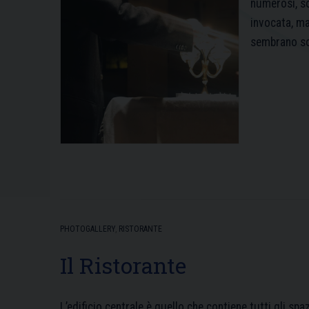
numerosi, so
invocata, m
sembrano s
PHOTOGALLERY
,
RISTORANTE
Il Ristorante
L’edificio centrale è quello che contiene tutti gli spaz