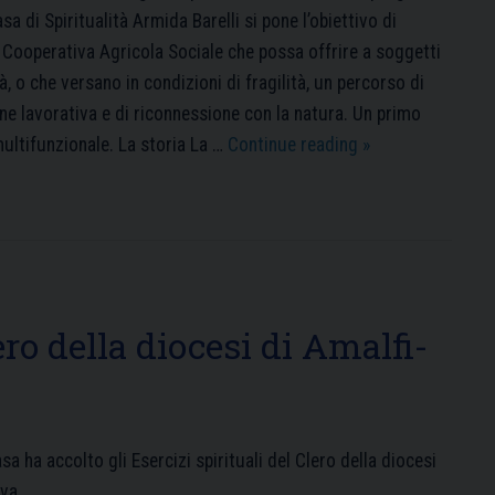
sa di Spiritualità Armida Barelli si pone l’obiettivo di
 Cooperativa Agricola Sociale che possa offrire a soggetti
à, o che versano in condizioni di fragilità, un percorso di
ne lavorativa e di riconnessione con la natura. Un primo
Un
multifunzionale. La storia La …
Continue reading
»
luogo
di
speranza
e
rinascita
ero della diocesi di Amalfi-
sa ha accolto gli Esercizi spirituali del Clero della diocesi
va.