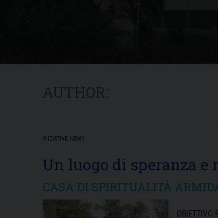
AUTHOR:
INIZIATIVE
,
NEWS
Un luogo di speranza e r
CASA DI SPIRITUALITÀ ARMID
OBIETTIVO RA