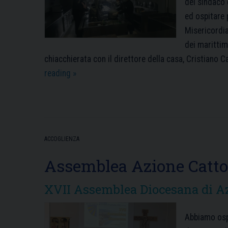
del sindaco 
ed ospitare 
Misericordia
dei marittim
chiacchierata con il direttore della casa, Cristiano C
La
reading
»
Casa
di
Spiritualità
“Armida
ACCOGLIENZA
Barelli”
risponde
Assemblea Azione Catto
alla
XVII Assemblea Diocesana di Az
richiesta
d’aiuto
Abbiamo osp