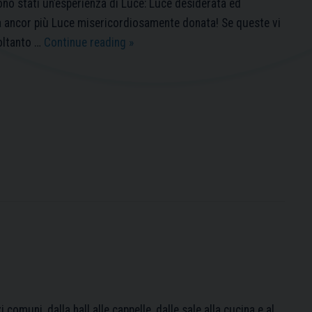
no stati un’esperienza di Luce: Luce desiderata ed
a ancor più Luce misericordiosamente donata! Se queste vi
Un’esperienza
oltanto …
Continue reading
»
di
luce
i comuni, dalla hall alle cappelle, dalle sale alla cucina e al