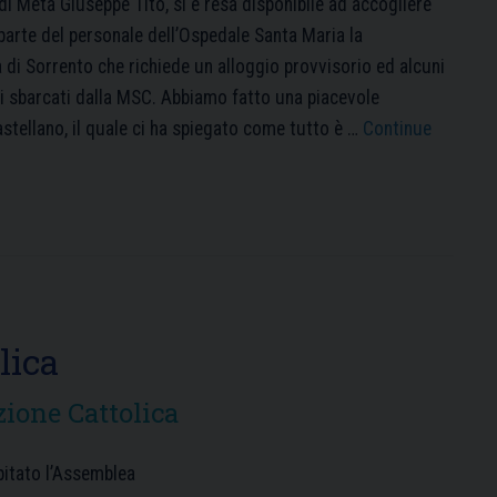
di Meta Giuseppe Tito, si è resa disponibile ad accogliere
parte del personale dell’Ospedale Santa Maria la
 di Sorrento che richiede un alloggio provvisorio ed alcuni
i sbarcati dalla MSC. Abbiamo fatto una piacevole
astellano, il quale ci ha spiegato come tutto è …
Continue
lica
ione Cattolica
itato l’Assemblea